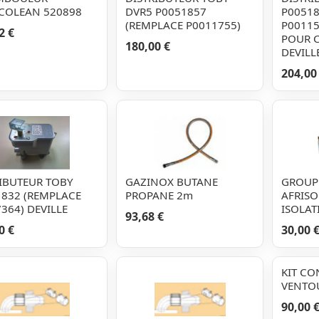
COLEAN 520898
DVR5 P0051857
P00518
(REMPLACE P0011755)
P00115
2 €
POUR C
180,00 €
DEVILLE
204,00
IBUTEUR TOBY
GAZINOX BUTANE
GROUPE
1832 (REMPLACE
PROPANE 2m
AFRISO
364) DEVILLE
ISOLAT
93,68 €
0 €
30,00 
KIT CO
VENTOU
90,00 