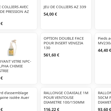
E COLLIERS AVEC
JEU DE COLLIERS AZ 339
 DE PRESSION AZ
54,00 €
 €
OPTION DOUBLE FACE
Pieds a
POUR INSERT VENEZIA
MV230
130
44,40 
561,60 €
YANT VITRE NPC-
LPHA CHIMIE
TRIE
 €
rd d'assemblage
RALLONGE COAXIALE 1M
RALLO
gaine isolée Auer
POUR VENTOUSE
50CM 
DIAMETRE 100/150MM
DIAME
 €
116,22 €
93,60 