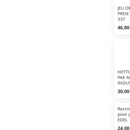
JEU D
PRISE
337
46,80
NETTO
PAE A
INDUS
30,00
Racco
pour 
EDEL
24,00