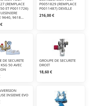
27 (REMPLACE
P0051829 (REMPLACE
50 ET P0011726)
P0011487) DEVILLE
UISINIERE
216,00 €
 9640, 9618...
 €
 DE SECURITE
GROUPE DE SECURITE
 KSG 50 AVEC
DROIT
ION
18,60 €
€
NVERSION
SE INSIEME EVO
€