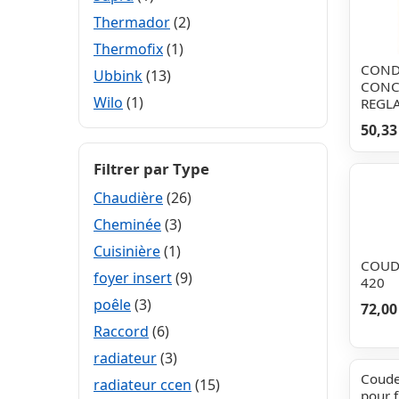
Thermador
(2)
Thermofix
(1)
COND
Ubbink
(13)
CONC
Wilo
(1)
REGL
50,33
Filtrer par Type
Chaudière
(26)
Cheminée
(3)
Cuisinière
(1)
COUD
foyer insert
(9)
420
poêle
(3)
72,00
Raccord
(6)
radiateur
(3)
Coud
radiateur ccen
(15)
pour 