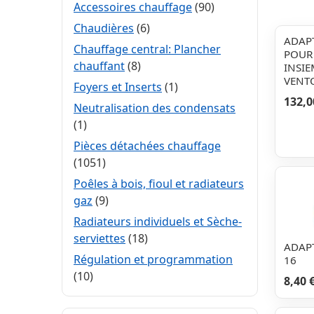
Accessoires chauffage
(90)
Chaudières
(6)
ADAP
Chauffage central: Plancher
POUR
chauffant
(8)
INSIE
VENT
Foyers et Inserts
(1)
132,0
Neutralisation des condensats
(1)
Pièces détachées chauffage
(1051)
Poêles à bois, fioul et radiateurs
gaz
(9)
Radiateurs individuels et Sèche-
serviettes
(18)
ADAPT
Régulation et programmation
16
(10)
8,40 