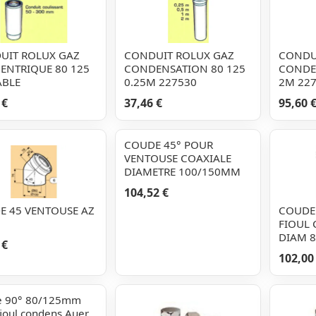
UIT ROLUX GAZ
CONDUIT ROLUX GAZ
CONDU
ENTRIQUE 80 125
CONDENSATION 80 125
CONDE
ABLE
0.25M 227530
2M 22
 €
37,46 €
95,60 
COUDE 45° POUR
VENTOUSE COAXIALE
DIAMETRE 100/150MM
104,52 €
E 45 VENTOUSE AZ
COUDE 
FIOUL
DIAM 8
 €
102,00
e 90° 80/125mm
fioul condens Auer