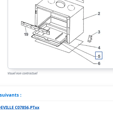
Visuel non contractuel
suivants :
EVILLE C07856.PTxx