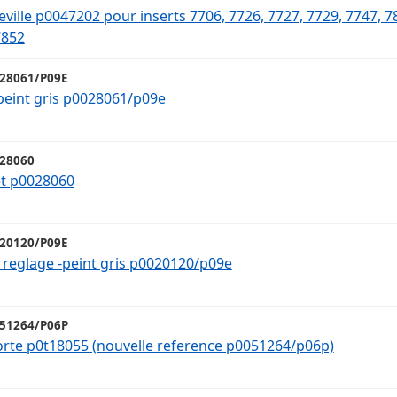
eville p0047202 pour inserts 7706, 7726, 7727, 7729, 7747, 7
7852
28061/P09E
-peint gris p0028061/p09e
28060
et p0028060
20120/P09E
e reglage -peint gris p0020120/p09e
51264/P06P
orte p0t18055 (nouvelle reference p0051264/p06p)