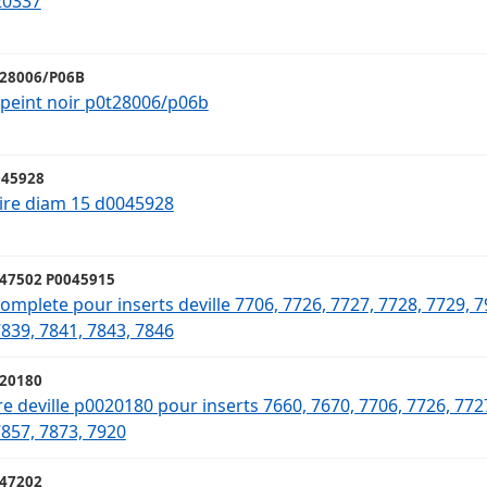
20337
28006/P06B
-peint noir p0t28006/p06b
45928
oire diam 15 d0045928
47502 P0045915
complete pour inserts deville 7706, 7726, 7727, 7728, 7729, 7
7839, 7841, 7843, 7846
20180
re deville p0020180 pour inserts 7660, 7670, 7706, 7726, 7727
7857, 7873, 7920
47202