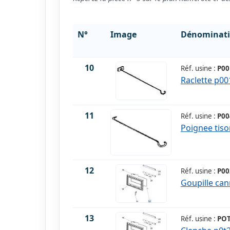
N°
Image
Dénominat
10
Réf. usine :
P00
Raclette p0
11
Réf. usine :
P00
Poignee tis
12
Réf. usine :
P00
Goupille can
13
Réf. usine :
POT