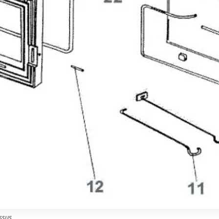
ssus.