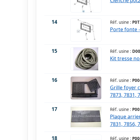
Clenche p0t
14
Réf. usine :
P0T
Porte fonte 
15
Réf. usine :
D00
Kit tresse n
16
Réf. usine :
P00
Grille foyer 
7873, 7831, 
17
Réf. usine :
P00
Plaque arrie
7831, 7856, 
18
Réf. usine :
P00