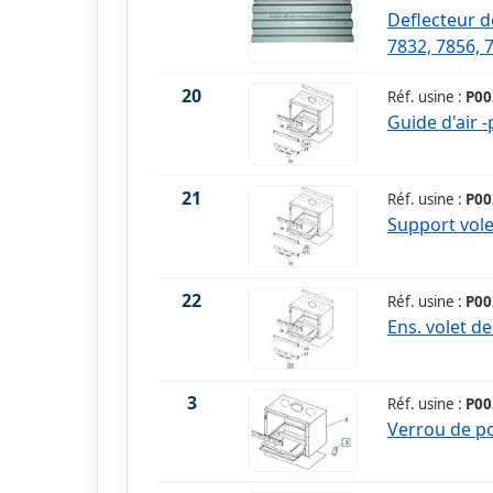
Deflecteur d
7832, 7856, 
20
Réf. usine :
P00
Guide d'air 
21
Réf. usine :
P00
Support vol
22
Réf. usine :
P00
Ens. volet d
3
Réf. usine :
P00
Verrou de p