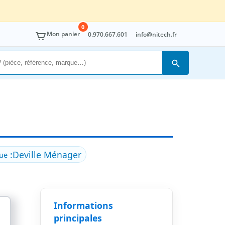
0
Mon panier
0.970.667.601
info@nitech.fr
Rechercher
:
Deville Ménager
ue
Informations
principales