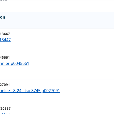
ion
13447
013447
45661
onnier p0045661
27091
nelee - 8-24 - iso 8745 p0027091
20337