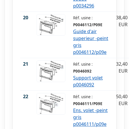
p0034296
20
38,40
Réf. usine :
EUR
P0046112/P09E
Guide d'air
superieur -peint
gris
p0046112/p09e
21
32,40
Réf. usine :
EUR
P0046092
Support volet
p0046092
22
50,40
Réf. usine :
EUR
P0046111/P09E
Ens. volet -peint
gris
p0046111/p09e