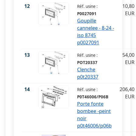
12
10,80
Réf. usine :
EUR
P0027091
Goupille
cannelee - 8-24 -
iso 8745
p0027091
13
54,00
Réf. usine :
EUR
POT20337
Clenche
p0t20337
14
206,40
Réf. usine :
EUR
P0T46006/P06B
Porte fonte
bombee -peint
noir
p0t46006/p06b