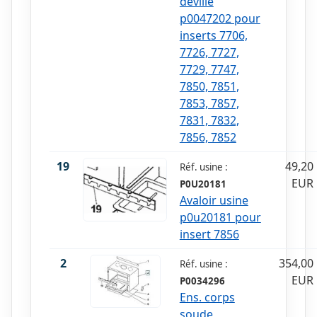
deville
p0047202 pour
inserts 7706,
7726, 7727,
7729, 7747,
7850, 7851,
7853, 7857,
7831, 7832,
7856, 7852
19
49,20
Réf. usine :
EUR
P0U20181
Avaloir usine
p0u20181 pour
insert 7856
2
354,00
Réf. usine :
EUR
P0034296
Ens. corps
soude