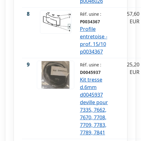
p0046026
8
57,60
Réf. usine :
EUR
P0034367
Profile
entretoise -
prof. 15/10
p0034367
9
25,20
Réf. usine :
EUR
D0045937
Kit tresse
d.6mm
d0045937
deville pour
7335, 7662,
7670, 7708,
7709, 7783,
7789, 7841