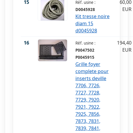
15
60,00
Réf. usine :
EUR
D0045928
Kit tresse noire
diam 15
d0045928
16
194,40
Réf. usine :
EUR
P0047502
P0045915
Grille foyer
complete pour
inserts deville
7706, 7726,
7727, 7728,
7729, 7920,
7921, 7922,
7925, 7856,
7873, 7831,
7839, 7841,