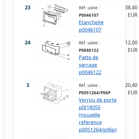
23
38,40
Réf. usine :
EUR
P0046107
Etancheite
p0046107
24
12,00
Réf. usine :
EUR
P0046122
Patte de
serrage
p0046122
3
20,40
Réf. usine :
EUR
P0051264/P06P
Verrou de porte
p0t18055
(nouvelle
reference
p0051264/p06p)