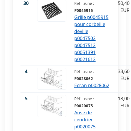
30
50,40
Réf. usine :
EUR
P0045915
Grille p0045915
pour corbeille
deville
p0047502
p0047512
p0051391
p0021612
4
33,60
Réf. usine :
EUR
P0028062
Ecran p0028062
5
18,00
Réf. usine :
EUR
P0020075
Anse de
cendrier
p0020075