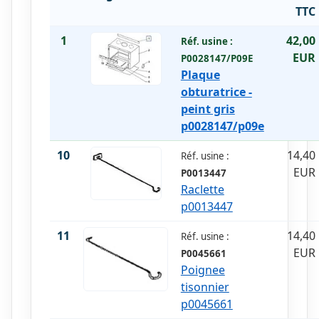
TTC
1
42,00
Réf. usine :
EUR
P0028147/P09E
Plaque
obturatrice -
peint gris
p0028147/p09e
10
14,40
Réf. usine :
EUR
P0013447
Raclette
p0013447
11
14,40
Réf. usine :
EUR
P0045661
Poignee
tisonnier
p0045661