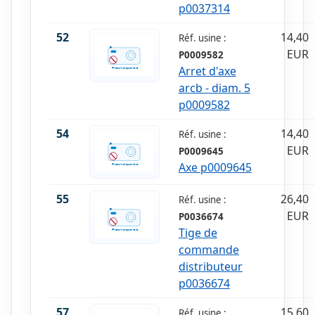
p0037314
52
14,40
Réf. usine :
EUR
P0009582
Arret d'axe
arcb - diam. 5
p0009582
54
14,40
Réf. usine :
EUR
P0009645
Axe p0009645
55
26,40
Réf. usine :
EUR
P0036674
Tige de
commande
distributeur
p0036674
57
15,60
Réf. usine :