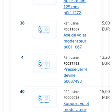
Buse - diam.
125 mm
p0t11272
38
15,00
Réf. usine :
EUR
P0011067
Axe de volet
moderateur
p0011067
4
13,20
Réf. usine :
EUR
P0037493
Presse-verre
deville
p0037493
40
15,00
Réf. usine :
EUR
P0009076
Support volet
moderateur