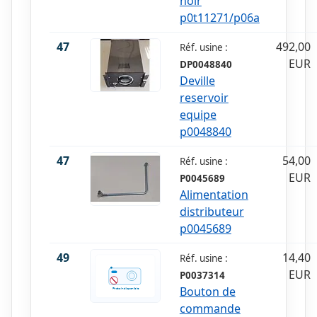
noir
p0t11271/p06a
47
492,00
Réf. usine :
EUR
DP0048840
Deville
reservoir
equipe
p0048840
47
54,00
Réf. usine :
EUR
P0045689
Alimentation
distributeur
p0045689
49
14,40
Réf. usine :
EUR
P0037314
Bouton de
commande