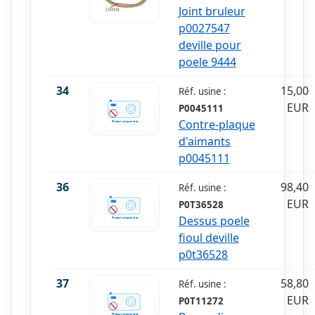
Joint bruleur
p0027547
deville pour
poele 9444
34
15,00
Réf. usine :
EUR
P0045111
Contre-plaque
d'aimants
p0045111
36
98,40
Réf. usine :
EUR
P0T36528
Dessus poele
fioul deville
p0t36528
37
58,80
Réf. usine :
EUR
P0T11272