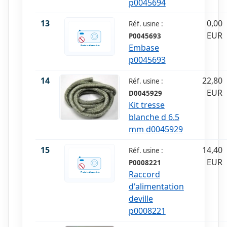
p0045694
13
0,00
Réf. usine :
EUR
P0045693
Embase
p0045693
14
22,80
Réf. usine :
EUR
D0045929
Kit tresse
blanche d 6.5
mm d0045929
15
14,40
Réf. usine :
EUR
P0008221
Raccord
d'alimentation
deville
p0008221