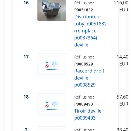
16
216,00
Réf. usine :
EUR
P0051832
Distributeur
toby p0051832
(remplace
p0037364)
deville
17
14,40
Réf. usine :
EUR
P0008529
Raccord droit
deville
p0008529
18
57,60
Réf. usine :
EUR
P0009493
Tiroir deville
p0009493
2
38,40
Réf. usine :