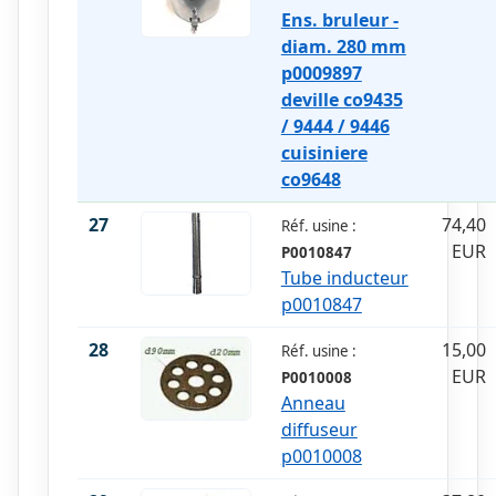
Ens. bruleur -
diam. 280 mm
p0009897
deville co9435
/ 9444 / 9446
cuisiniere
co9648
27
74,40
Réf. usine :
EUR
P0010847
Tube inducteur
p0010847
28
15,00
Réf. usine :
EUR
P0010008
Anneau
diffuseur
p0010008