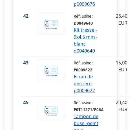
p0009076
42
26,40
Réf. usine :
EUR
D0049640
Kit tresse -
9x4,5 mm -
blanc
d0049640
43
15,00
Réf. usine :
EUR
P0009622
Ecran de
derriere
p0009622
45
20,40
Réf. usine :
EUR
P0T11271/P06A
Tampon de
buse -peint