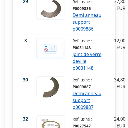
29
37,80
Réf. usine :
EUR
P0009886
Demi anneau
support
p0009886
3
12,00
Réf. usine :
EUR
P0031148
Joint de verre
deville
p0031148
30
34,80
Réf. usine :
EUR
P0009887
Demi anneau
support
p0009887
32
24,00
Réf. usine :
EUR
P0027547