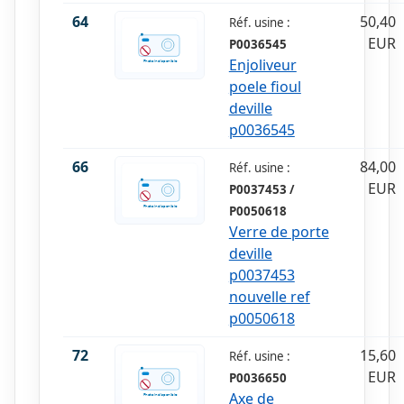
64
50,40
Réf. usine :
EUR
P0036545
Enjoliveur
poele fioul
deville
p0036545
66
84,00
Réf. usine :
EUR
P0037453 /
P0050618
Verre de porte
deville
p0037453
nouvelle ref
p0050618
72
15,60
Réf. usine :
EUR
P0036650
Axe de