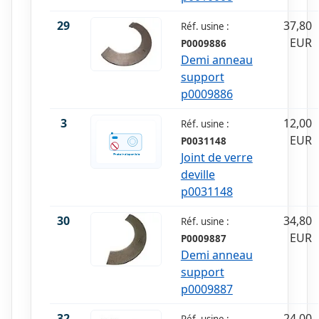
29
37,80
Réf. usine :
EUR
P0009886
Demi anneau
support
p0009886
3
12,00
Réf. usine :
EUR
P0031148
Joint de verre
deville
p0031148
30
34,80
Réf. usine :
EUR
P0009887
Demi anneau
support
p0009887
32
24,00