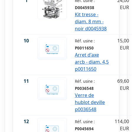
1
24,00
Réf. usine :
EUR
D0045938
Kit tresse -
diam. 8 mm -
noir d0045938
10
15,00
Réf. usine :
EUR
P0011650
Arret d'axe
arcb - diam. 4,5
p0011650
11
69,60
Réf. usine :
EUR
P0036548
Verre de
hublot deville
p0036548
12
114,00
Réf. usine :
EUR
P0045694