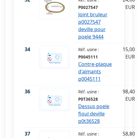
Réf. usine :
EUR
P0027547
Joint bruleur
p0027547
deville pour
poele 9444
34
15,00
Réf. usine :
EUR
P0045111
Contre-plaque
d'aimants
p0045111
36
98,40
Réf. usine :
EUR
P0T36528
Dessus poele
fioul deville
p0t36528
37
58,80
Réf. usine :