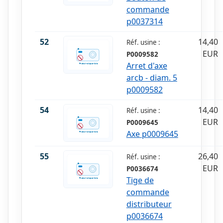
commande
p0037314
52
14,40
Réf. usine :
EUR
P0009582
Arret d'axe
arcb - diam. 5
p0009582
54
14,40
Réf. usine :
EUR
P0009645
Axe p0009645
55
26,40
Réf. usine :
EUR
P0036674
Tige de
commande
distributeur
p0036674