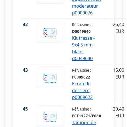
moderateur
p0009076
42
26,40
Réf. usine :
EUR
D0049640
Kit tresse -
9x4,5 mm -
blanc
d0049640
43
15,00
Réf. usine :
EUR
P0009622
Ecran de
derriere
p0009622
45
20,40
Réf. usine :
EUR
P0T11271/P06A
Tampon de