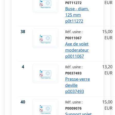
EUR
P0T11272
Buse - diam.
125 mm
p0t11272
38
15,00
Réf. usine :
EUR
P0011067
Axe de volet
moderateur
p0011067
4
13,20
Réf. usine :
EUR
P0037493
Presse-verre
deville
p0037493
40
15,00
Réf. usine :
EUR
P0009076
Support volet