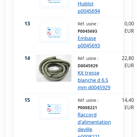
Hublot
p0045694
13
0,00
Réf. usine :
EUR
P0045693
Embase
p0045693
14
22,80
Réf. usine :
EUR
D0045929
Kit tresse
blanche d 6.5
mm d0045929
15
14,40
Réf. usine :
EUR
P0008221
Raccord
d'alimentation
deville
p0008221