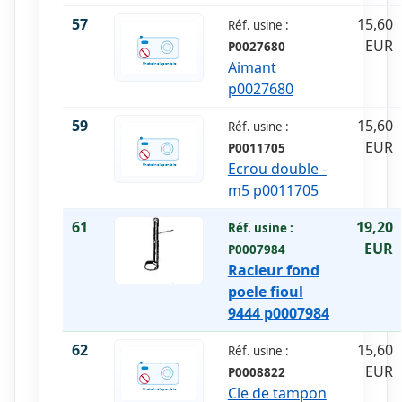
57
15,60
Réf. usine :
EUR
P0027680
Aimant
p0027680
59
15,60
Réf. usine :
EUR
P0011705
Ecrou double -
m5 p0011705
61
19,20
Réf. usine :
EUR
P0007984
Racleur fond
poele fioul
9444 p0007984
62
15,60
Réf. usine :
EUR
P0008822
Cle de tampon