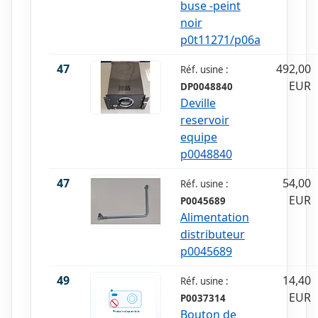
buse -peint
noir
p0t11271/p06a
47
492,00
Réf. usine :
EUR
DP0048840
Deville
reservoir
equipe
p0048840
47
54,00
Réf. usine :
EUR
P0045689
Alimentation
distributeur
p0045689
49
14,40
Réf. usine :
EUR
P0037314
Bouton de