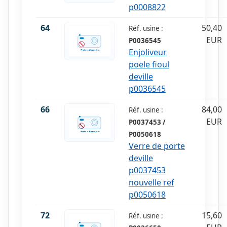
p0008822
64
50,40
Réf. usine :
EUR
P0036545
Enjoliveur
poele fioul
deville
p0036545
66
84,00
Réf. usine :
EUR
P0037453 /
P0050618
Verre de porte
deville
p0037453
nouvelle ref
p0050618
72
15,60
Réf. usine :