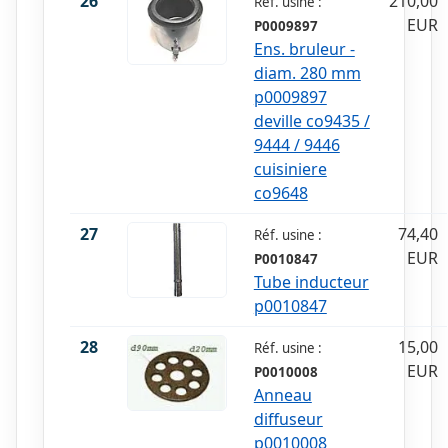
26
210,00
Réf. usine :
EUR
P0009897
Ens. bruleur -
diam. 280 mm
p0009897
deville co9435 /
9444 / 9446
cuisiniere
co9648
27
74,40
Réf. usine :
EUR
P0010847
Tube inducteur
p0010847
28
15,00
Réf. usine :
EUR
P0010008
Anneau
diffuseur
p0010008