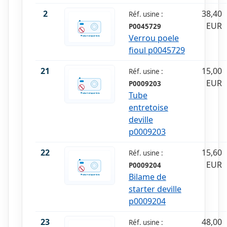
2
38,40
Réf. usine :
EUR
P0045729
Verrou poele
fioul p0045729
21
15,00
Réf. usine :
EUR
P0009203
Tube
entretoise
deville
p0009203
22
15,60
Réf. usine :
EUR
P0009204
Bilame de
starter deville
p0009204
23
48,00
Réf. usine :