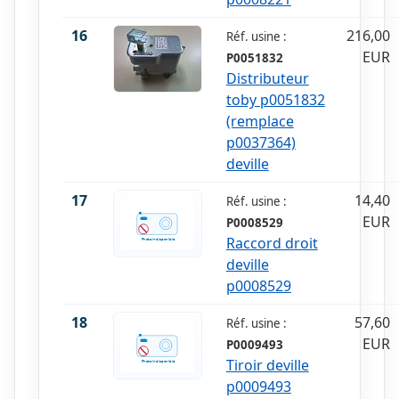
16
216,00
Réf. usine :
EUR
P0051832
Distributeur
toby p0051832
(remplace
p0037364)
deville
17
14,40
Réf. usine :
EUR
P0008529
Raccord droit
deville
p0008529
18
57,60
Réf. usine :
EUR
P0009493
Tiroir deville
p0009493