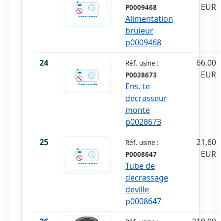
EUR
P0009468
Alimentation
bruleur
p0009468
24
66,00
Réf. usine :
EUR
P0028673
Ens. te
decrasseur
monte
p0028673
25
21,60
Réf. usine :
EUR
P0008647
Tube de
decrassage
deville
p0008647