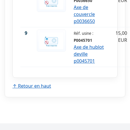
EUR
P0036650
Axe de
couvercle
p0036650
9
15,00
Réf. usine :
EUR
P0045701
Axe de hublot
deville
p0045701
↑ Retour en haut