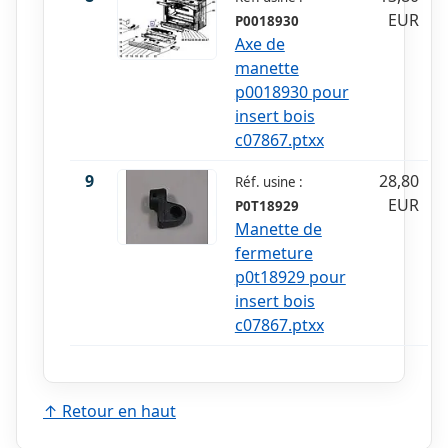
EUR
P0018930
Axe de
manette
p0018930 pour
insert bois
c07867.ptxx
9
28,80
Réf. usine :
EUR
P0T18929
Manette de
fermeture
p0t18929 pour
insert bois
c07867.ptxx
↑ Retour en haut