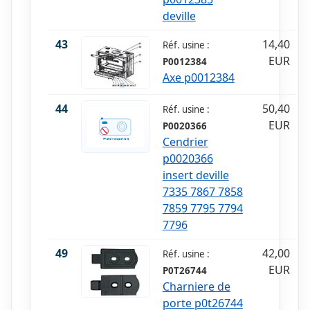
deville
43
14,40
Réf. usine :
EUR
P0012384
Axe p0012384
44
50,40
Réf. usine :
EUR
P0020366
Cendrier
p0020366
insert deville
7335 7867 7858
7859 7795 7794
7796
49
42,00
Réf. usine :
EUR
P0T26744
Charniere de
porte p0t26744