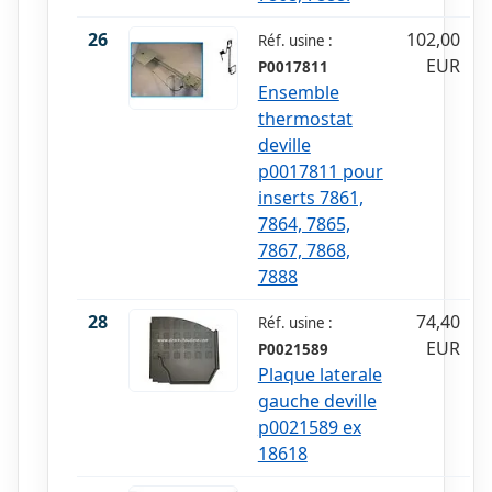
26
102,00
Réf. usine :
EUR
P0017811
Ensemble
thermostat
deville
p0017811 pour
inserts 7861,
7864, 7865,
7867, 7868,
7888
28
74,40
Réf. usine :
EUR
P0021589
Plaque laterale
gauche deville
p0021589 ex
18618