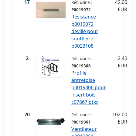
17
42,00
Réf. usine :
EUR
P0019072
Resistance
p0019072
deville pour
soufflerie
p0023108
2
2,40
Réf. usine :
EUR
P0019306
Profile
entretoise
p0019306 pour
insert bois
c07867.ptxx
20
102,00
Réf. usine :
EUR
P0019061
Ventilateur