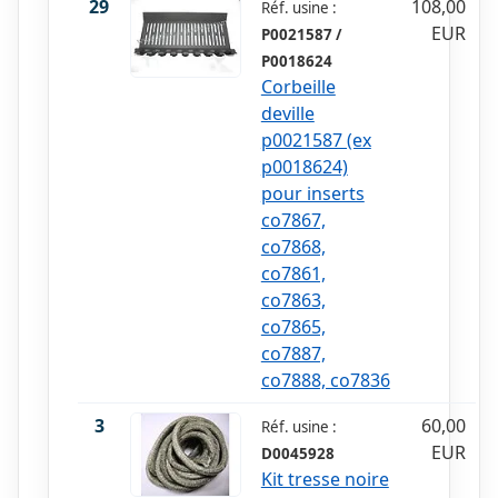
29
108,00
Réf. usine :
EUR
P0021587 /
P0018624
Corbeille
deville
p0021587 (ex
p0018624)
pour inserts
co7867,
co7868,
co7861,
co7863,
co7865,
co7887,
co7888, co7836
3
60,00
Réf. usine :
EUR
D0045928
Kit tresse noire