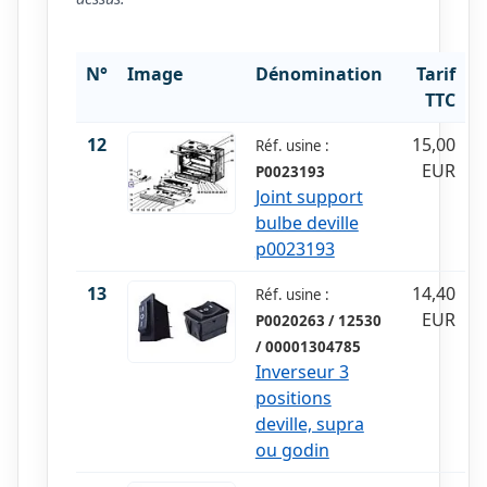
N°
Image
Dénomination
Tarif
TTC
12
15,00
Réf. usine :
EUR
P0023193
Joint support
bulbe deville
p0023193
13
14,40
Réf. usine :
EUR
P0020263 / 12530
/ 00001304785
Inverseur 3
positions
deville, supra
ou godin