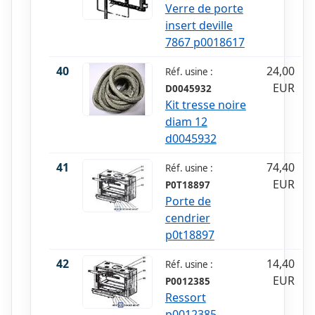
Verre de porte
insert deville
7867 p0018617
40
24,00
Réf. usine :
EUR
D0045932
Kit tresse noire
diam 12
d0045932
41
74,40
Réf. usine :
EUR
P0T18897
Porte de
cendrier
p0t18897
42
14,40
Réf. usine :
EUR
P0012385
Ressort
p0012385