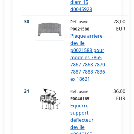
diam 15
d0045928
30
78,00
Réf. usine :
EUR
P0021588
Plaque arriere
deville
p0021588 pour
modeles 7865
7867 7868 7870
7887 7888 7836
ex 18621
31
36,00
Réf. usine :
EUR
P0046165
Equerre
support
deflecteur
deville