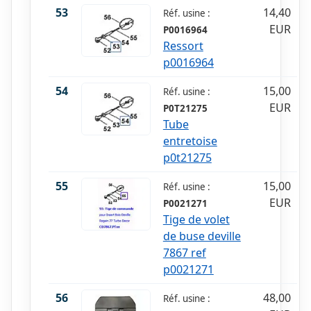
53
14,40
Réf. usine :
EUR
P0016964
Ressort
p0016964
54
15,00
Réf. usine :
EUR
P0T21275
Tube
entretoise
p0t21275
55
15,00
Réf. usine :
EUR
P0021271
Tige de volet
de buse deville
7867 ref
p0021271
56
48,00
Réf. usine :