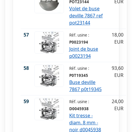
EUR
POT23144
Volet de buse
deville 7867 ref
pot23144
57
18,00
Réf. usine :
EUR
P0023194
Joint de buse
p0023194
58
93,60
Réf. usine :
EUR
P0T19345
Buse deville
7867 p0t19345
59
24,00
Réf. usine :
EUR
D0045938
Kit tresse -
diam. 8 mm -
noir d0045938