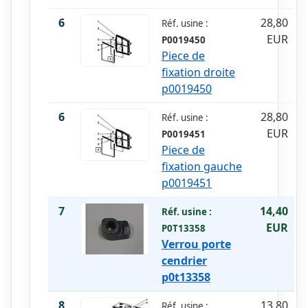
6
28,80
Réf. usine :
EUR
P0019450
Piece de
fixation droite
p0019450
6
28,80
Réf. usine :
EUR
P0019451
Piece de
fixation gauche
p0019451
7
14,40
Réf. usine :
EUR
P0T13358
Verrou porte
cendrier
p0t13358
8
13,80
Réf. usine :