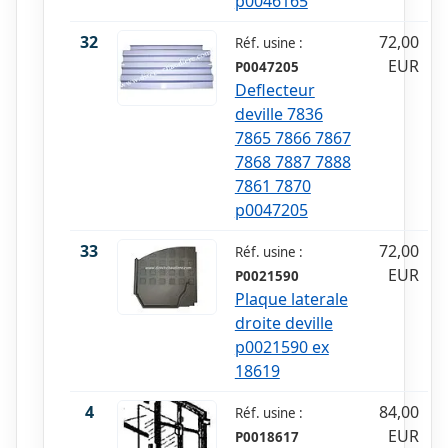
p0046165
32
72,00
Réf. usine :
EUR
P0047205
Deflecteur
deville 7836
7865 7866 7867
7868 7887 7888
7861 7870
p0047205
33
72,00
Réf. usine :
EUR
P0021590
Plaque laterale
droite deville
p0021590 ex
18619
4
84,00
Réf. usine :
EUR
P0018617