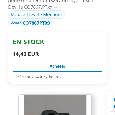
porte cendrier P0T18897 du foyer Insert
Deville CO7867.PTxx —
:
Deville Ménager
Marque
CO7867PT09
éclaté
EN STOCK
14,40 EUR
Acheter
Livrée sous 24 à 72 heures