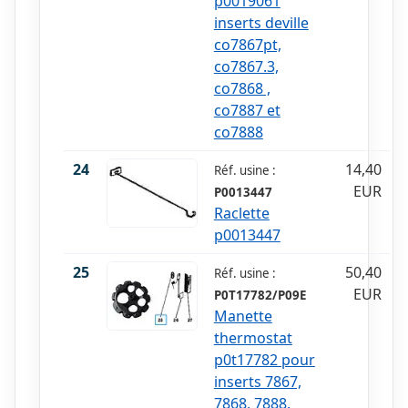
p0019061
inserts deville
co7867pt,
co7867.3,
co7868 ,
co7887 et
co7888
24
14,40
Réf. usine :
EUR
P0013447
Raclette
p0013447
25
50,40
Réf. usine :
EUR
P0T17782/P09E
Manette
thermostat
p0t17782 pour
inserts 7867,
7868, 7888.