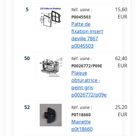
5
15,60
Réf. usine :
EUR
P0045503
Patte de
fixation insert
deville 7867
p0045503
50
62,40
Réf. usine :
EUR
P0026772/P09E
Plaque
obturatrice -
peint gris
p0026772/p09e
52
25,20
Réf. usine :
EUR
P0T18660
Manette
p0t18660