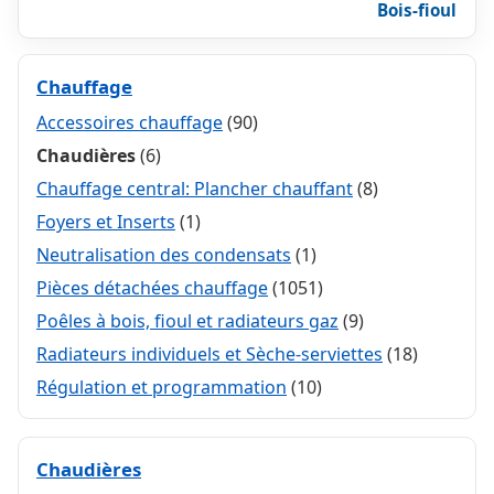
Bois-fioul
Chauffage
Accessoires chauffage
(90)
Chaudières
(6)
Chauffage central: Plancher chauffant
(8)
Foyers et Inserts
(1)
Neutralisation des condensats
(1)
Pièces détachées chauffage
(1051)
Poêles à bois, fioul et radiateurs gaz
(9)
Radiateurs individuels et Sèche-serviettes
(18)
Régulation et programmation
(10)
Chaudières