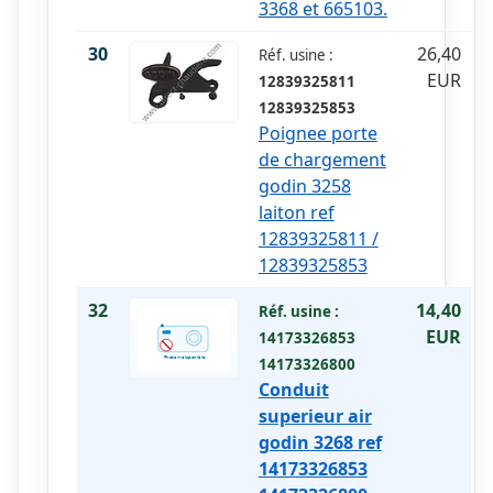
3368 et 665103.
30
26,40
Réf. usine :
EUR
12839325811
12839325853
Poignee porte
de chargement
godin 3258
laiton ref
12839325811 /
12839325853
32
14,40
Réf. usine :
EUR
14173326853
14173326800
Conduit
superieur air
godin 3268 ref
14173326853