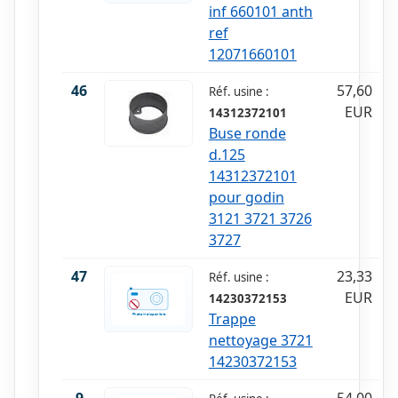
inf 660101 anth
ref
12071660101
46
57,60
Réf. usine :
EUR
14312372101
Buse ronde
d.125
14312372101
pour godin
3121 3721 3726
3727
47
23,33
Réf. usine :
EUR
14230372153
Trappe
nettoyage 3721
14230372153
9
54,00