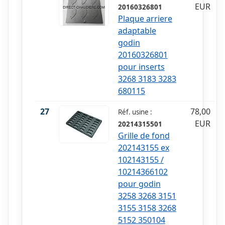
EUR
20160326801
Plaque arriere
adaptable
godin
20160326801
pour inserts
3268 3183 3283
680115
27
78,00
Réf. usine :
EUR
20214315501
Grille de fond
202143155 ex
102143155 /
10214366102
pour godin
3258 3268 3151
3155 3158 3268
5152 350104