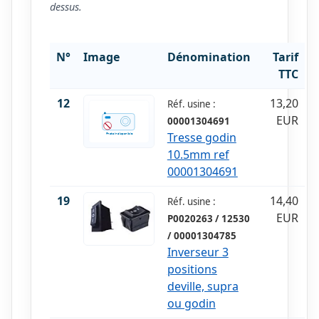
dessus.
N°
Image
Dénomination
Tarif
TTC
12
13,20
Réf. usine :
EUR
00001304691
Tresse godin
10.5mm ref
00001304691
19
14,40
Réf. usine :
EUR
P0020263 / 12530
/ 00001304785
Inverseur 3
positions
deville, supra
ou godin