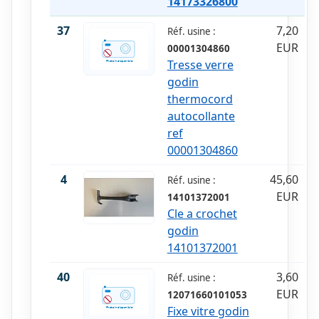
14173326800
37
7,20
Réf. usine :
EUR
00001304860
Tresse verre
godin
thermocord
autocollante
ref
00001304860
4
45,60
Réf. usine :
EUR
14101372001
Cle a crochet
godin
14101372001
40
3,60
Réf. usine :
EUR
12071660101053
Fixe vitre godin