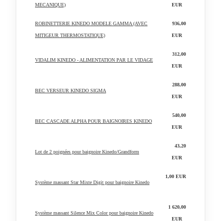
MECANIQUE)
EUR
ROBINETTERIE KINEDO MODELE GAMMA (AVEC
936,00
MITIGEUR THERMOSTATIQUE)
EUR
312,00
VIDALIM KINEDO - ALIMENTATION PAR LE VIDAGE
EUR
288,00
BEC VERSEUR KINEDO SIGMA
EUR
540,00
BEC CASCADE ALPHA POUR BAIGNOIRES KINEDO
EUR
43,20
Lot de 2 poignées pour baignoire Kinedo/Grandform
EUR
1,00 EUR
Système massant Star Mixte Digit pour baignoire Kinedo
1 620,00
Système massant Silence Mix Color pour baignoire Kinedo
EUR