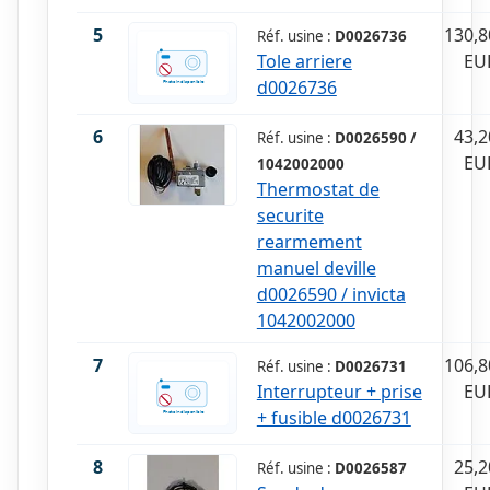
5
130,8
Réf. usine :
D0026736
Tole arriere
EU
d0026736
6
43,2
Réf. usine :
D0026590 /
EU
1042002000
Thermostat de
securite
rearmement
manuel deville
d0026590 / invicta
1042002000
7
106,8
Réf. usine :
D0026731
Interrupteur + prise
EU
+ fusible d0026731
8
25,2
Réf. usine :
D0026587