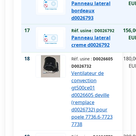
Panneau lateral
EU
bordeaux
d0026793
17
156,0
Réf. usine :
D0026792
Panneau lateral
EU
creme d0026792
18
180,0
Réf. usine :
D0026605
EU
D0026732
Ventilateur de
convection
gt500ce01
d0026605 deville
(remplace
d0026732) pour
poele 7736.6-7723
7738