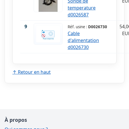
Sonde de
EU
temperature
d0026587
9
54,0
Réf. usine :
D0026730
Cable
EU
d'alimentation
d0026730
↑ Retour en haut
À propos