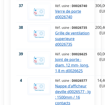
37
306,0
Réf. usine :
D0026740
Verre de porte
EU
d0026740
38
200,4
Réf. usine :
D0026735
Grille de ventilation
EU
superieure
d0026735
39
60,0
Réf. usine :
D0026625
Joint de porte -
EU
diam. 12 mm- long.
1,8 m d0026625
4
14,4
Réf. usine :
D0026577
Nappe d'afficheur
EU
deville d0026577 - lg
: 1500mm / 16
contacts