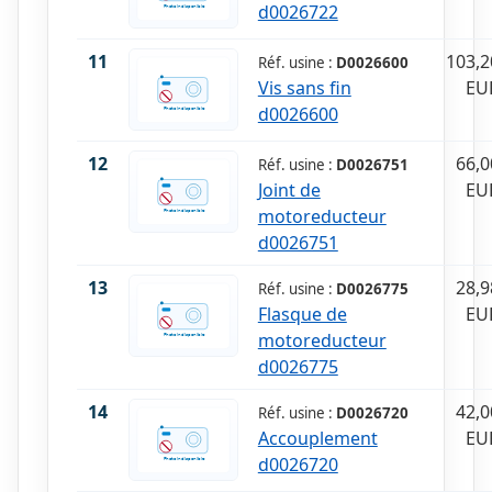
d0026722
11
103,2
Réf. usine :
D0026600
Vis sans fin
EU
d0026600
12
66,0
Réf. usine :
D0026751
Joint de
EU
motoreducteur
d0026751
13
28,9
Réf. usine :
D0026775
Flasque de
EU
motoreducteur
d0026775
14
42,0
Réf. usine :
D0026720
Accouplement
EU
d0026720