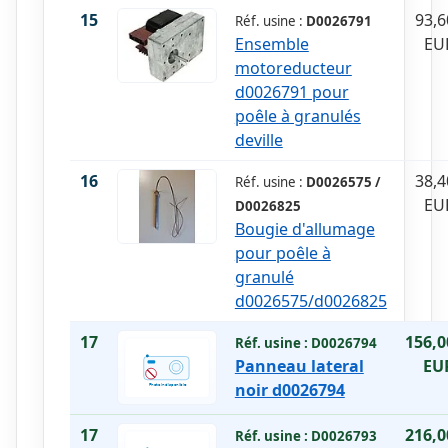
15
93,6
Réf. usine :
D0026791
Ensemble
EU
motoreducteur
d0026791 pour
poêle à granulés
deville
16
38,4
Réf. usine :
D0026575 /
EU
D0026825
Bougie d'allumage
pour poêle à
granulé
d0026575/d0026825
17
156,0
Réf. usine :
D0026794
Panneau lateral
EU
noir d0026794
17
216,0
Réf. usine :
D0026793