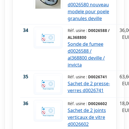
d0026580 nouveau
modele pour poele
granules deville
34
36,0
Réf. usine :
D0026588 /
EU
AL368800
Sonde de fumee
d0026588 /
al368800 deville /
invicta
35
63,6
Réf. usine :
D0026741
Sachet de 2 presse-
EU
verres d0026741
36
18,0
Réf. usine :
D0026602
Sachet de 2 joints
EU
verticaux de vitre
d0026602