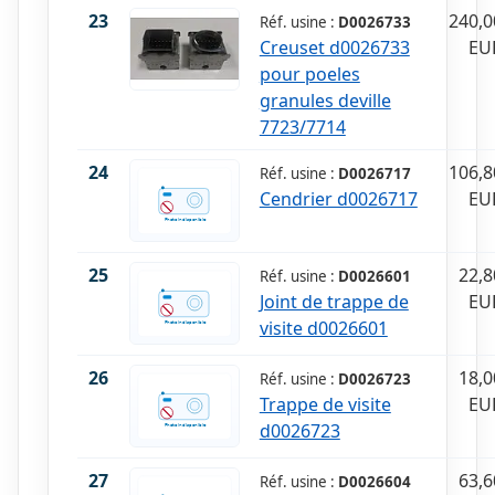
23
240,0
Réf. usine :
D0026733
Creuset d0026733
EU
pour poeles
granules deville
7723/7714
24
106,8
Réf. usine :
D0026717
Cendrier d0026717
EU
25
22,8
Réf. usine :
D0026601
Joint de trappe de
EU
visite d0026601
26
18,0
Réf. usine :
D0026723
Trappe de visite
EU
d0026723
27
63,6
Réf. usine :
D0026604