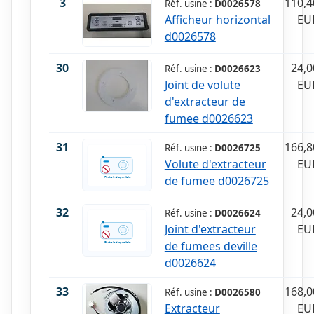
3
110,4
Réf. usine :
D0026578
Afficheur horizontal
EU
d0026578
30
24,0
Réf. usine :
D0026623
Joint de volute
EU
d'extracteur de
fumee d0026623
31
166,8
Réf. usine :
D0026725
Volute d'extracteur
EU
de fumee d0026725
32
24,0
Réf. usine :
D0026624
Joint d'extracteur
EU
de fumees deville
d0026624
33
168,0
Réf. usine :
D0026580
Extracteur
EU