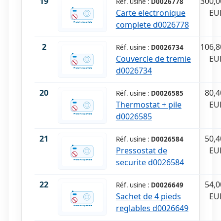
19
300,0
Réf. usine :
D0026778
Carte electronique
EU
complete d0026778
2
106,8
Réf. usine :
D0026734
Couvercle de tremie
EU
d0026734
20
80,4
Réf. usine :
D0026585
Thermostat + pile
EU
d0026585
21
50,4
Réf. usine :
D0026584
Pressostat de
EU
securite d0026584
22
54,0
Réf. usine :
D0026649
Sachet de 4 pieds
EU
reglables d0026649