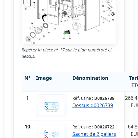
Repérez la pièce n° 17 sur le plan numéroté ci-
dessus.
N°
Image
Dénomination
Tar
TT
1
266,4
Réf. usine :
D0026739
Dessus d0026739
EU
10
64,8
Réf. usine :
D0026722
Sachet de 2 paliers
EU