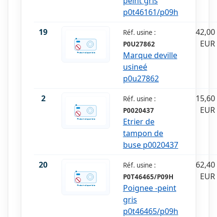
peint gris
p0t46161/p09h
19
42,00
Réf. usine :
EUR
P0U27862
Marque deville
usineé
p0u27862
2
15,60
Réf. usine :
EUR
P0020437
Etrier de
tampon de
buse p0020437
20
62,40
Réf. usine :
EUR
P0T46465/P09H
Poignee -peint
gris
p0t46465/p09h