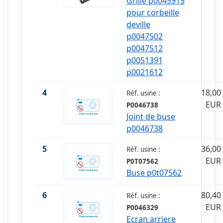
Grille p0045915
pour corbeille
deville
p0047502
p0047512
p0051391
p0021612
4
18,00
Réf. usine :
EUR
P0046738
Joint de buse
p0046738
5
36,00
Réf. usine :
EUR
P0T07562
Buse p0t07562
6
80,40
Réf. usine :
EUR
P0046329
Ecran arriere