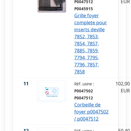
EUR
P0047512
P0045915
Grille foyer
complete pour
inserts deville
7852, 7853,
7854, 7857,
7885, 7859,
7794, 7795,
7796, 7857,
7858
11
102,00
Réf. usine :
EUR
P0047502
P0047512
Corbeille de
foyer p0047502
/ p0047512
12
50,40
Réf. usine :