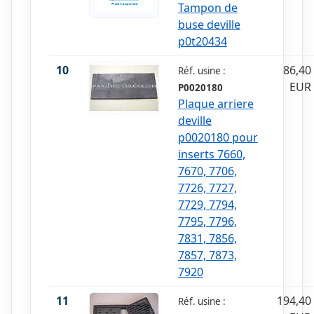
Tampon de
buse deville
p0t20434
10
86,40
Réf. usine :
EUR
P0020180
Plaque arriere
deville
p0020180 pour
inserts 7660,
7670, 7706,
7726, 7727,
7729, 7794,
7795, 7796,
7831, 7856,
7857, 7873,
7920
11
194,40
Réf. usine :