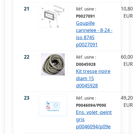
21
10,80
Réf. usine :
EUR
P0027091
Goupille
cannelee - 8-24 -
iso 8745
p0027091
22
60,00
Réf. usine :
EUR
D0045928
Kit tresse noire
diam 15
d0045928
23
49,20
Réf. usine :
EUR
P0046094/P09E
Ens. volet -peint
gris
p0046094/p09e