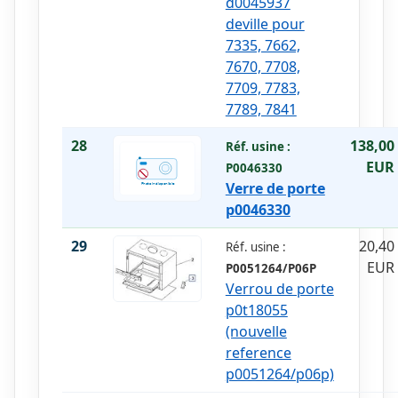
d0045937
deville pour
7335, 7662,
7670, 7708,
7709, 7783,
7789, 7841
28
138,00
Réf. usine :
EUR
P0046330
Verre de porte
p0046330
29
20,40
Réf. usine :
EUR
P0051264/P06P
Verrou de porte
p0t18055
(nouvelle
reference
p0051264/p06p)