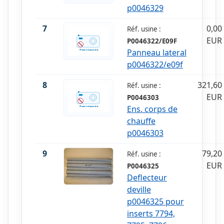
p0046329
7
0,00
Réf. usine :
EUR
P0046322/E09F
Panneau lateral
p0046322/e09f
8
321,60
Réf. usine :
EUR
P0046303
Ens. corps de
chauffe
p0046303
9
79,20
Réf. usine :
EUR
P0046325
Deflecteur
deville
p0046325 pour
inserts 7794,