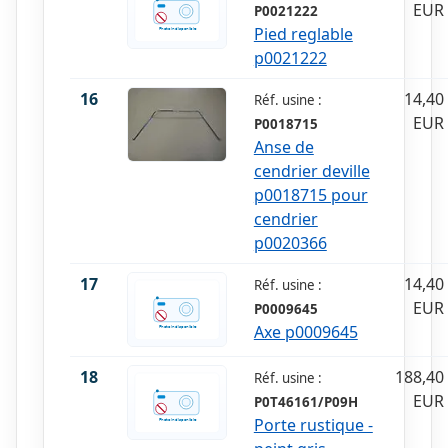
EUR
P0021222
Pied reglable
p0021222
16
14,40
Réf. usine :
EUR
P0018715
Anse de
cendrier deville
p0018715 pour
cendrier
p0020366
17
14,40
Réf. usine :
EUR
P0009645
Axe p0009645
18
188,40
Réf. usine :
EUR
P0T46161/P09H
Porte rustique -