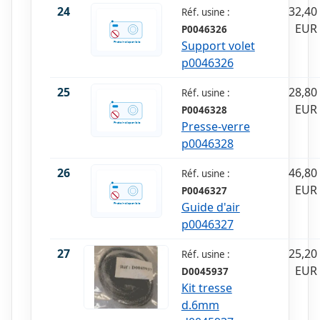
24
32,40
Réf. usine :
EUR
P0046326
Support volet
p0046326
25
28,80
Réf. usine :
EUR
P0046328
Presse-verre
p0046328
26
46,80
Réf. usine :
EUR
P0046327
Guide d'air
p0046327
27
25,20
Réf. usine :
EUR
D0045937
Kit tresse
d.6mm