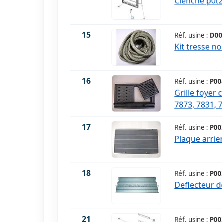
Clenche p0t
15
Réf. usine :
D00
Kit tresse n
16
Réf. usine :
P00
Grille foyer 
7873, 7831, 
17
Réf. usine :
P00
Plaque arrie
18
Réf. usine :
P00
Deflecteur d
21
Réf. usine :
P00