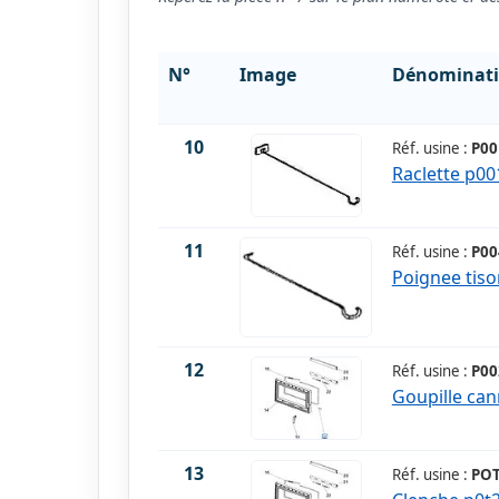
N°
Image
Dénominat
10
Réf. usine :
P00
Raclette p0
11
Réf. usine :
P00
Poignee tis
12
Réf. usine :
P00
Goupille can
13
Réf. usine :
POT