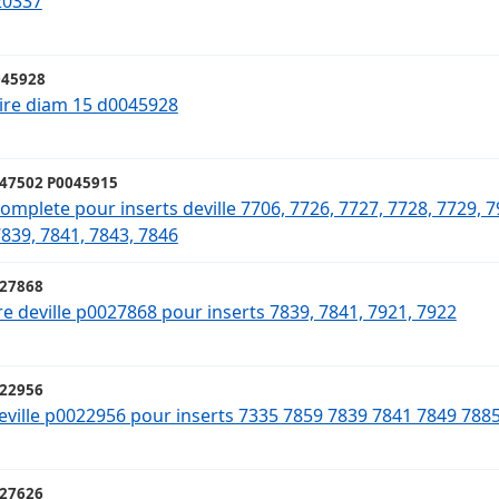
20337
45928
oire diam 15 d0045928
47502 P0045915
complete pour inserts deville 7706, 7726, 7727, 7728, 7729, 7
7839, 7841, 7843, 7846
27868
re deville p0027868 pour inserts 7839, 7841, 7921, 7922
22956
eville p0022956 pour inserts 7335 7859 7839 7841 7849 7885
27626