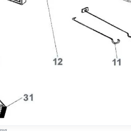
ssus.