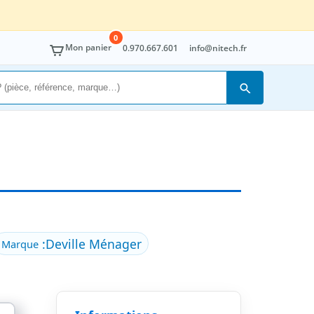
0
Mon panier
0.970.667.601
info@nitech.fr
Rechercher
:
Deville Ménager
Marque