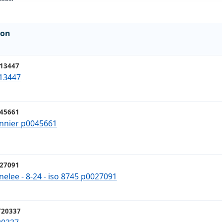
ion
13447
013447
45661
onnier p0045661
27091
nelee - 8-24 - iso 8745 p0027091
20337