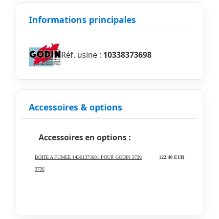
Informations principales
Réf. usine :
10338373698
Accessoires & options
Accessoires en options :
BOITE A FUMEE 14301373601 POUR GODIN 3720
122,40 EUR
3736