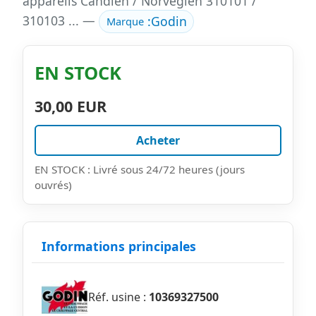
appareils Candien / Norvegien 310101 /
310103 ... —
:
Godin
Marque
EN STOCK
30,00 EUR
Acheter
EN STOCK : Livré sous 24/72 heures (jours
ouvrés)
Informations principales
Réf. usine :
10369327500