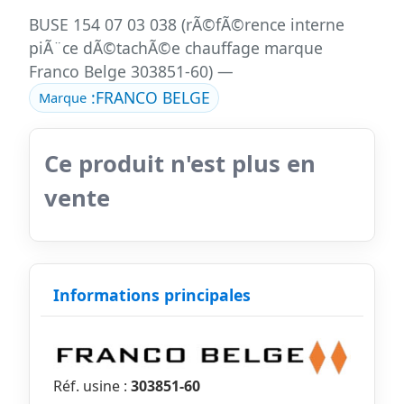
BUSE 154 07 03 038 (rÃ©fÃ©rence interne
piÃ¨ce dÃ©tachÃ©e chauffage marque
Franco Belge 303851-60) —
:
FRANCO BELGE
Marque
Ce produit n'est plus en
vente
Informations principales
Réf. usine :
303851-60