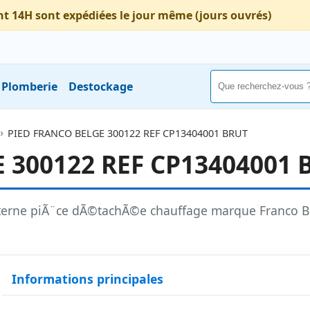
nt 14H sont expédiées le jour même (jours ouvrés)
Plomberie
Destockage
PIED FRANCO BELGE 300122 REF CP13404001 BRUT
 300122 REF CP13404001 
erne piÃ¨ce dÃ©tachÃ©e chauffage marque Franco B
Informations principales