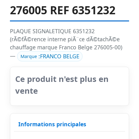
276005 REF 6351232
PLAQUE SIGNALETIQUE 6351232
(rÃ©fÃ©rence interne piÃ¨ce dÃ©tachÃ©e
chauffage marque Franco Belge 276005-00)
—
:
FRANCO BELGE
Marque
Ce produit n'est plus en
vente
Informations principales