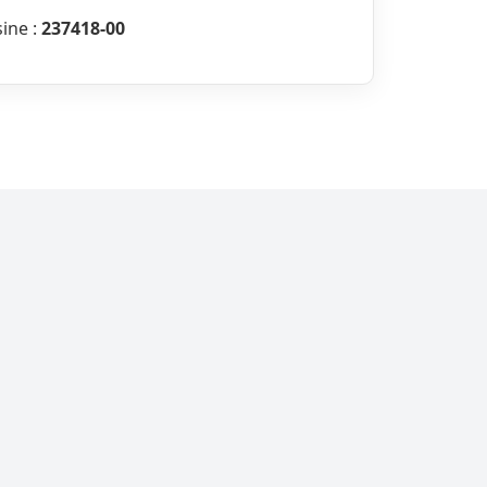
sine :
237418-00