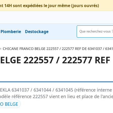
nt 14H sont expédiées le jour même (jours ouvrés)
Plomberie
Destockage
CHICANE FRANCO BELGE 222557 / 222577 REF DE 6341037 / 6341
GE 222557 / 222577 REF 
A 6341037 / 6341044 / 6341045 (référence interne 
èle référence 222557 vient en lieu et place de l'anci
O BELGE