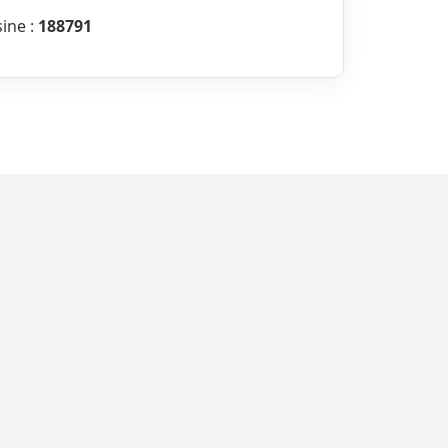
sine :
188791