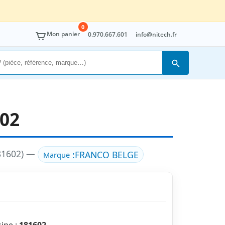
0
Mon panier
0.970.667.601
info@nitech.fr
Rechercher
02
181602) —
:
FRANCO BELGE
Marque