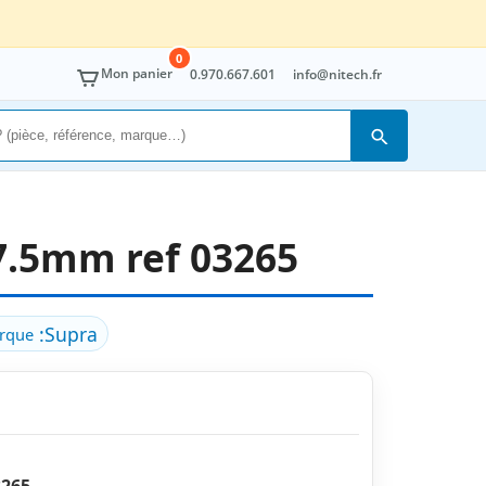
0
Mon panier
0.970.667.601
info@nitech.fr
Rechercher
7.5mm ref 03265
:
Supra
rque