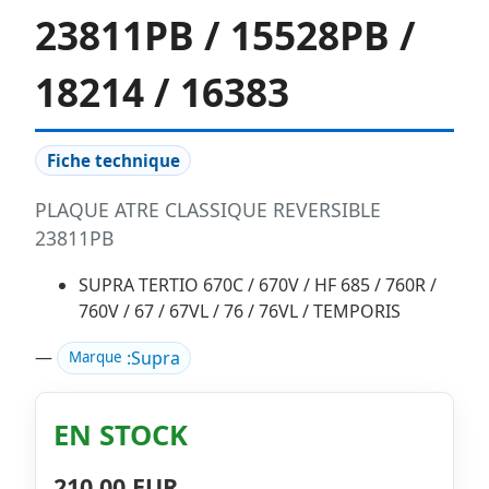
23811PB / 15528PB /
18214 / 16383
Fiche technique
PLAQUE ATRE CLASSIQUE REVERSIBLE
23811PB
SUPRA TERTIO 670C / 670V / HF 685 / 760R /
760V / 67 / 67VL / 76 / 76VL / TEMPORIS
—
:
Supra
Marque
EN STOCK
210,00 EUR