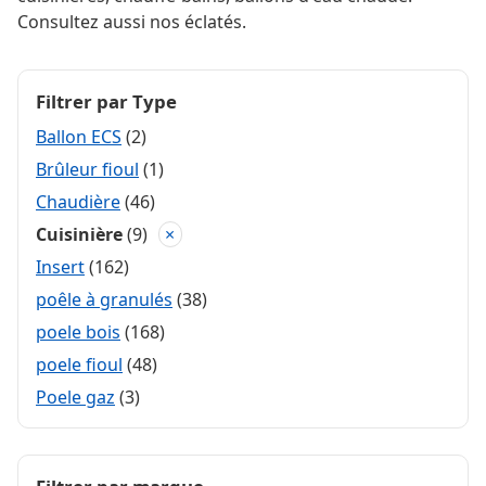
Consultez aussi nos éclatés.
Filtrer par Type
Ballon ECS
(2)
Brûleur fioul
(1)
Chaudière
(46)
Cuisinière
(9)
×
Insert
(162)
poêle à granulés
(38)
poele bois
(168)
poele fioul
(48)
Poele gaz
(3)