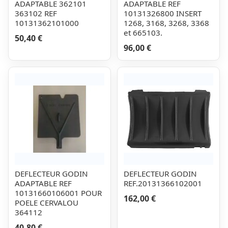
ADAPTABLE 362101
ADAPTABLE REF
363102 REF
10131326800 INSERT
10131362101000
1268, 3168, 3268, 3368
et 665103.
50,40 €
96,00 €
DEFLECTEUR GODIN
DEFLECTEUR GODIN
ADAPTABLE REF
REF.20131366102001
10131660106001 POUR
162,00 €
POELE CERVALOU
364112
40,80 €