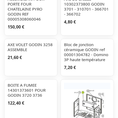
PORTE FOUR
10302373800 GODIN
CHATELAINE PYRO
3701 - 310701 - 366701
GODIN REF
- 366702
00005308060046
4,80 €
150,00 €
AXE VOLET GODIN 3258
Bloc de jonction
ASSEMBLE
céramique GODIN ref
00001304782 - Domino
21,60 €
3P haute température
7,20 €
BOITE A FUMEE
14301373601 POUR
GODIN 3720 3736
122,40 €