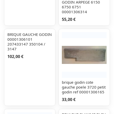
GODIN ARPEGE 6150
6750 6751
00001306314
55,20 €
BRIQUE GAUCHE GODIN
00001306101
207433147 350104 /
3147
102,00 €
brique godin cote
gauche poele 3720 petit
godin ref 00001306165
33,00 €