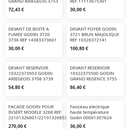
GRAND ARIEGEOIS 3753
REF 11113675301
72,43 €
30,00 €
DEVANT DE BOITE A
DEVANT FOYER GODIN
FUMEE GODIN 3720
3721 BRUN MAJOLIQUE
3736 REF 14383373601
REF 10326372141
30,00 €
100,80 €
DEVANT RESERVOIR
DEVANT RESERVOIR
10322373953 GODIN
10322375500 GODIN
ARIEGEOIS 3708 3739
GRAND REGENCE 3755
54,80 €
86,40 €
FACADE GODIN POUR
Faisceau electrique
INSERT MODELE 3268 REF
haute température
22101326801/22101326853
Godin 00001307624
270,00 €
36,00 €