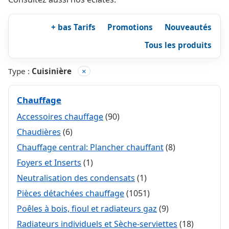
+ bas Tarifs
Promotions
Nouveautés
Tous les produits
Type :
Cuisinière
×
Chauffage
Accessoires chauffage
(90)
Chaudières
(6)
Chauffage central: Plancher chauffant
(8)
Foyers et Inserts
(1)
Neutralisation des condensats
(1)
Pièces détachées chauffage
(1051)
Poêles à bois, fioul et radiateurs gaz
(9)
Radiateurs individuels et Sèche-serviettes
(18)